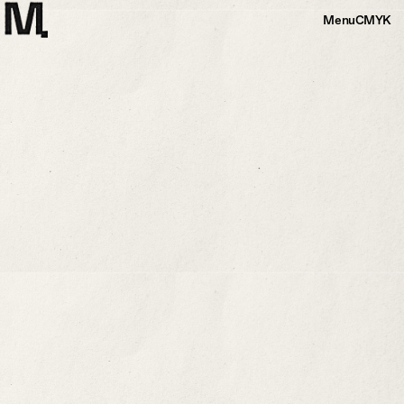
Menu
CMYK